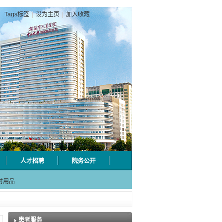
Tags标签
|
设为主页
|
加入收藏
人才招聘
院务公开
级检验
射用品
急分论
赋能区
一院专
患者服务
级检验