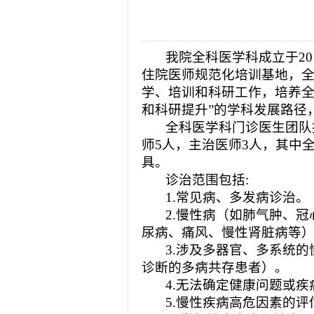
2026-08-04
揭阳市人民医院水电
2026-07-31
大咖云集探内科前沿
2026-07-31
学术聚力！妇儿分论
我院全科医学科成立于
2026-07-31
以学术聚合力 | 运
2
住院医师规范化培训基地，
学、培训和科研工作，培养全
和科研提升”的学科发展路径
全科医学科门诊医生团队
师5人，主治医师3人，其中
具。
诊治范围包括
:
1.常见病、多发病诊治。
2.慢性病（如肺气肿、
尿病、痛风、慢性肾脏病等
3.涉及多器官、多系统
诊断的多病共存患者）。
4.无法确定健康问题或
5.慢性疾病高危因素的