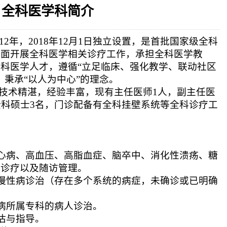
全科医学科简介
相关设施维护服
2026-08-03
揭阳市人民医院医用射线防辐
！首届榕江医学
2026-07-31
碰撞学术火花！这场外科及应
坛精彩收官
2026-07-31
学术聚力促提升｜肿瘤分论坛
动健康分论坛助
012年，2018年12月1日独立设置，是首批国家级全科
2026-07-31
揭阳市人民医院再添2个中山
全面开展全科医学相关诊疗工作，承担全科医学教
科医学人才，遵循“立足临床、强化教学、联动社区
，秉承“以人为中心”的理念。
技术精湛，经验丰富，现有主任医师
1人，副主任医
全科硕士3名，门诊配备有全科挂壁系统等全科诊疗工
冠心病、高血压、高脂血症、脑卒中、消化性溃疡、糖
）诊疗以及随访管理。
的慢性病诊治（存在多个系统的病症，未确诊或已明确
疾病所属专科的病人诊治。
评估与指导。