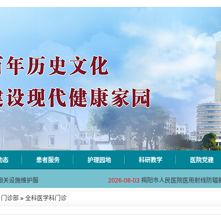
动态
患者服务
护理园地
科研教学
医院党建
自动对焦相机市
2026-08-06
揭阳市人民医院对接AI-HR省
相关设施维护服
2026-08-03
揭阳市人民医院医用射线防辐
！首届榕江医学
2026-07-31
碰撞学术火花！这场外科及应
»
门诊部
»
全科医学科门诊
坛精彩收官
2026-07-31
学术聚力促提升｜肿瘤分论坛
动健康分论坛助
2026-07-31
揭阳市人民医院再添2个中山
自动对焦相机市
2026-08-06
揭阳市人民医院对接AI-HR省