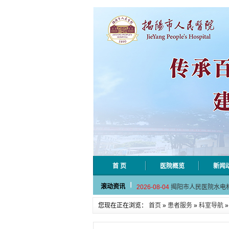
首 页
医院概览
新闻
2026-08-06
揭阳市人民医院采集
滚动资讯
2026-08-04
揭阳市人民医院水电
2026-07-31
大咖云集探内科前沿
您现在正在浏览：
首页
»
患者服务
»
科室导航
2026-07-31
学术聚力！妇儿分论
2026-07-31
以学术聚合力 | 运
2026-08-06
揭阳市人民医院采集