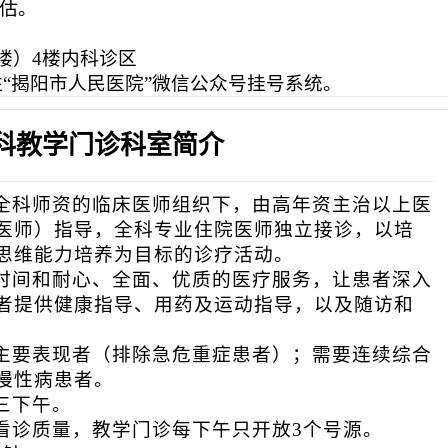
评估。
楼）
4楼内科
诊区
注
“揭阳市人民医院”微信公众号挂号系统
。
科教学门诊科室简介
全科师资的临床医师组织下，由高年资主治以上医
医师）指导，全科专业住院医师
独立接诊
，以培
思维能力培养为目标的诊疗活动。
时间和
耐心、全面、
优质的医疗服务，让患者深入
者提供健康指导、用药及运动指导，以及随访和
主要表现者（排除急危重症患者）；需要连续综合
慢性病患者。
三下午。
看诊质量，教学门诊每下午只开放
3个号源
。