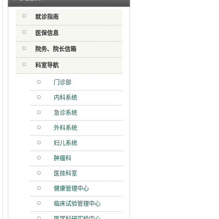
射用品
就诊指南
急分论
赋能区
医保信息
一院专
院务、院长信箱
科室导航
门诊部
内科系统
急诊系统
外科系统
妇儿系统
肿瘤科
医技科室
健康管理中心
临床试验管理中心