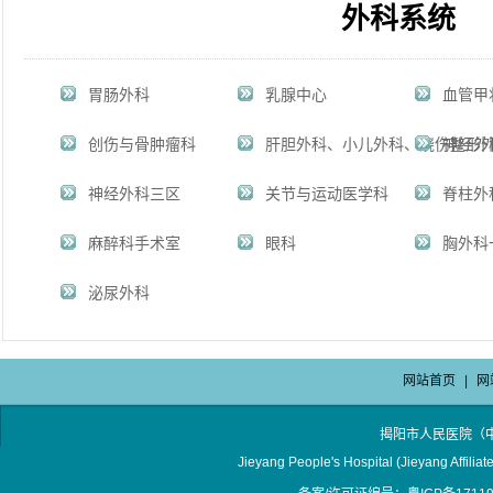
外科系统
2026-08-04
揭阳市人民医院水电相关设施维护服
2026-07-31
大咖云集探内科前沿！首届榕江医学
2026-07-31
学术聚力！妇儿分论坛精彩收官
2026-07-31
以学术聚合力 | 运动健康分论坛助
胃肠外科
乳腺中心
血管甲
创伤与骨肿瘤科
肝胆外科、小儿外科、烧伤整形
神经外
神经外科三区
关节与运动医学科
脊柱外
麻醉科手术室
眼科
胸外科
泌尿外科
网站首页
|
网
揭阳市人民医院（
Jieyang People's Hospital (Jieyang Affilia