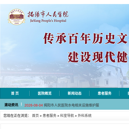
首 页
医院概览
新闻动态
患者服务
2026-08-06
揭阳市人民医院采集自动对焦相机市
滚动资讯
2026-08-04
揭阳市人民医院水电相关设施维护服
2026-07-31
大咖云集探内科前沿！首届榕江医学
您现在正在浏览：
首页
»
患者服务
»
科室导航
»
外科系统
2026-07-31
学术聚力！妇儿分论坛精彩收官
2026-07-31
以学术聚合力 | 运动健康分论坛助
2026-08-06
揭阳市人民医院采集自动对焦相机市