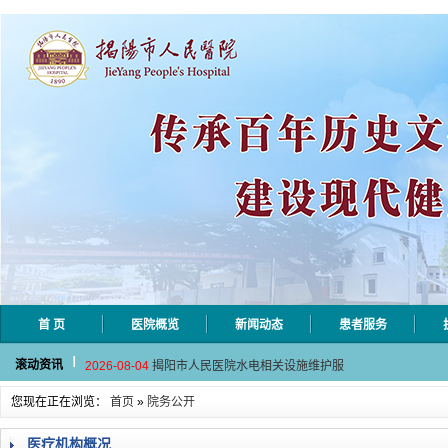
首 页
医院概览
新闻动态
患者服务
2026-08-06
揭阳市人民医院采集自动对焦相机市
滚动资讯
2026-08-04
揭阳市人民医院水电相关设施维护服
2026-07-31
大咖云集探内科前沿！首届榕江医学
您现在正在浏览：
首页
»
院务公开
2026-07-31
学术聚力！妇儿分论坛精彩收官
2026-07-31
以学术聚合力 | 运动健康分论坛助
医疗机构概况
2026-08-06
揭阳市人民医院采集自动对焦相机市