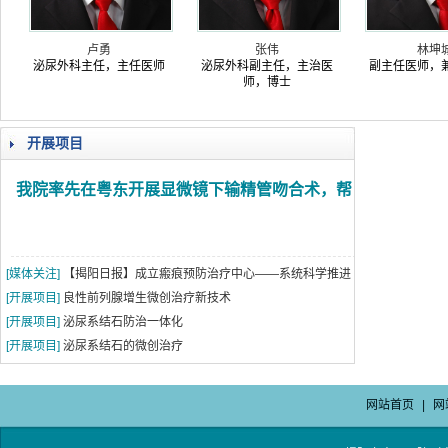
卢勇
张伟
林坤
泌尿外科主任，主任医师
泌尿外科副主任，主治医
副主任医师，
师，博士
开展项目
我院率先在粤东开展显微镜下输精管吻合术，帮
助结扎术后男性复通再生育
[媒体关注]
【揭阳日报】成立瘢痕预防治疗中心——系统科学推进
瘢痕治疗
[开展项目]
良性前列腺增生微创治疗新技术
[开展项目]
泌尿系结石防治一体化
[开展项目]
泌尿系结石的微创治疗
网站首页
|
网