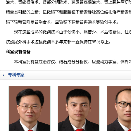
治术、肾癌根治术、肾部分切除术、输尿管癌根治术、肾上腺肿瘤切
精囊炎引起的血精；显微镜下和腹腔镜下精索静脉高位结扎治疗精索
镜下输精管附睾管吻合术、显微镜下输精管再通术等微创手术。
现在这些成熟的微创技术由于创伤小、痛苦少、术后恢复快、住
院泌尿外科手术腔镜微创率多年来都一直保持在95％以上。
科室现有设备
本科室拥有盆底治疗仪、结石成分分析仪、尿流动力学室、体外
专科专家