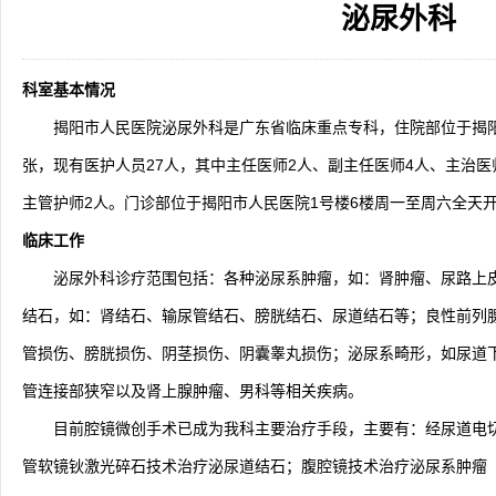
泌尿外科
2026-08-04
揭阳市人民医院水电相关设施维护服
2026-07-31
大咖云集探内科前沿！首届榕江医学
2026-07-31
学术聚力！妇儿分论坛精彩收官
2026-07-31
以学术聚合力 | 运动健康分论坛助
科室基本情况
揭阳市人民医院泌尿外科是广东省临床重点专科，住院部位于揭阳
张，现有医护人员27人，其中主任医师2人、副主任医师4人、主治医
主管护师2人。门诊部位于揭阳市人民医院1号楼6楼周一至周六全天
临床工作
泌尿外科诊疗范围包括：各种泌尿系肿瘤，如：肾肿瘤、尿路上
结石，如：肾结石、输尿管结石、膀胱结石、尿道结石等；良性前列
管损伤、膀胱损伤、阴茎损伤、阴囊睾丸损伤；泌尿系畸形，如尿道
管连接部狭窄以及肾上腺肿瘤、男科等相关疾病。
目前腔镜微创手术已成为我科主要治疗手段，主要有：经尿道电
管软镜钬激光碎石技术治疗泌尿道结石；腹腔镜技术治疗泌尿系肿瘤