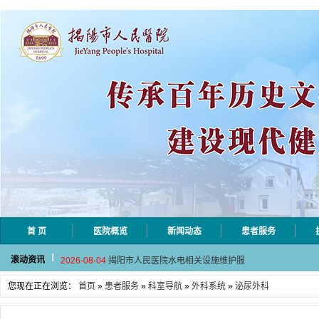
首 页
医院概览
新闻动态
患者服务
2026-08-06
揭阳市人民医院采集自动对焦相机市
滚动资讯
2026-08-04
揭阳市人民医院水电相关设施维护服
2026-07-31
大咖云集探内科前沿！首届榕江医学
您现在正在浏览：
首页
»
患者服务
»
科室导航
»
外科系统
»
泌尿外科
2026-07-31
学术聚力！妇儿分论坛精彩收官
2026-07-31
以学术聚合力 | 运动健康分论坛助
2026-08-06
揭阳市人民医院采集自动对焦相机市