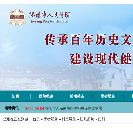
首 页
医院概览
新闻动态
患者服务
2026-08-06
揭阳市人民医院采集自动对焦相机市
滚动资讯
2026-08-04
揭阳市人民医院水电相关设施维护服
2026-07-31
大咖云集探内科前沿！首届榕江医学
您现在正在浏览：
首页
»
患者服务
»
科室导航
»
妇儿系统
»
妇科
2026-07-31
学术聚力！妇儿分论坛精彩收官
2026-07-31
以学术聚合力 | 运动健康分论坛助
2026-08-06
揭阳市人民医院采集自动对焦相机市