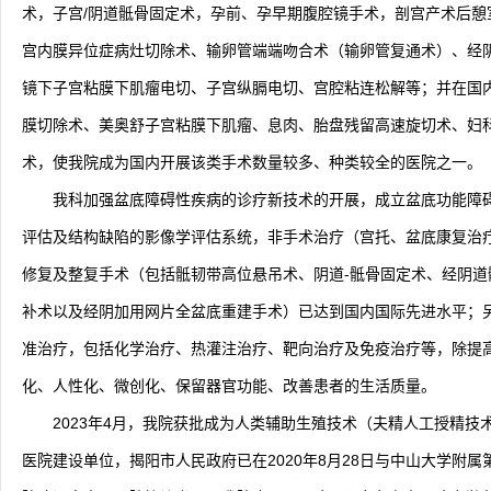
术，子宫/阴道骶骨固定术，孕前、孕早期腹腔镜手术，剖宫产术后憩
宫内膜异位症病灶切除术、输卵管端端吻合术（输卵管复通术）、经
镜下子宫粘膜下肌瘤电切、子宫纵膈电切、宫腔粘连松解等；并在国
膜切除术、美奥舒子宫粘膜下肌瘤、息肉、胎盘残留高速旋切术、妇
术，使我院成为国内开展该类手术数量较多、种类较全的医院之一。
我科加强盆底障碍性疾病的诊疗新技术的开展，成立盆底功能障
评估及结构缺陷的影像学评估系统，非手术治疗（宫托、盆底康复治
修复及整复手术（包括骶韧带高位悬吊术、阴道-骶骨固定术、经阴
补术以及经阴加用网片全盆底重建手术）已达到国内国际先进水平；
准治疗，包括化学治疗、热灌注治疗、靶向治疗及免疫治疗等，除提
化、人性化、微创化、保留器官功能、改善患者的生活质量。
2023年4月，我院获批成为人类辅助生殖技术（夫精人工授精
医院建设单位，揭阳市人民政府已在2020年8月28日与中山大学附