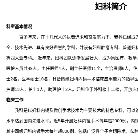
妇科简介
2026-08-04
揭阳市人民医院水电相关设施维护服
2026-07-31
大咖云集探内科前沿！首届榕江医学
2026-07-31
学术聚力！妇儿分论坛精彩收官
2026-07-31
以学术聚合力 | 运动健康分论坛助
科室基本情况
一百多年来，在十几代人的执着追求和奋发努力下，我科已经成
全、技术先进、具有良好声誉的学科，并设有妇科肿瘤专科、普通妇
等四大亚专科。 近年来，妇科团队逐渐发展壮大，成为集医疗、教学
医护人员共49人，主任医师4人，副主任医师11个，主治医师6人，
士2名，医学硕士10名，具备四级妇科内镜手术临床应用能力的指导医
护师13人，护士1人，助理护士2人。妇科位于外科楼十二楼，开放床
临床工作
我科是以妇科内镜及微创手术技术为主要技术的特色专科，可以
水平达到国内先进水平。近5年开展妇科内镜手术每年超2000例，内
其中四级妇科内镜手术每年超800例，包括广泛性全子宫切除术，盆