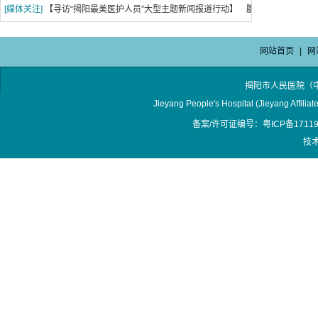
实施腹腔镜微创手术 宫外孕大出血女旅客获救
[媒体关注]
【寻访“揭阳最美医护人员”大型主题新闻报道行动】 腹
腔镜下施妙手
网站首页
|
网
揭阳市人民医院（
Jieyang People's Hospital (Jieyang Affilia
备案/许可证编号：粤ICP备17119
技术支