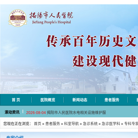
首 页
医院概览
新闻动态
患者服务
2026-08-06
揭阳市人民医院采集自动对焦相机市
滚动资讯
2026-08-04
揭阳市人民医院水电相关设施维护服
2026-07-31
大咖云集探内科前沿！首届榕江医学
您现在正在浏览：
首页
»
患者服务
»
科室导航
»
急诊系统
»
急诊医学科
»
专科专
2026-07-31
学术聚力！妇儿分论坛精彩收官
2026-07-31
以学术聚合力 | 运动健康分论坛助
2026-08-06
揭阳市人民医院采集自动对焦相机市