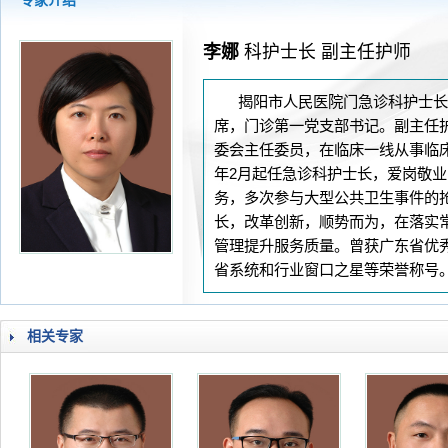
专家介绍
2026-08-04
揭阳市人民医院水电相关设施维护服
2026-07-31
大咖云集探内科前沿！首届榕江医学
李娜
科护士长 副主任护师
2026-07-31
学术聚力！妇儿分论坛精彩收官
2026-07-31
以学术聚合力 | 运动健康分论坛助
揭阳市人民医院门急诊科护士长
席，门诊第一党支部书记。副主任
委会主任委员，在临床一线从事临床护
年2月起任急诊科护士长，爱岗敬
务，多次参与大型公共卫生事件的抢
长，改革创新，顺势而为，在落实
管理提升服务质量。曾获广东省优
省系统和行业窗口之星等荣誉称号
相关专家