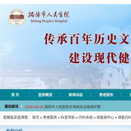
首 页
医院概览
新闻动态
患者服务
2026-08-06
揭阳市人民医院采集自动对焦相机市
滚动资讯
2026-08-04
揭阳市人民医院水电相关设施维护服
2026-07-31
大咖云集探内科前沿！首届榕江医学
您现在正在浏览：
首页
»
患者服务
»
科室导航
»
内科系统
»
肾脏病中心
»
肾脏内
2026-07-31
学术聚力！妇儿分论坛精彩收官
2026-07-31
以学术聚合力 | 运动健康分论坛助
2026-08-06
揭阳市人民医院采集自动对焦相机市