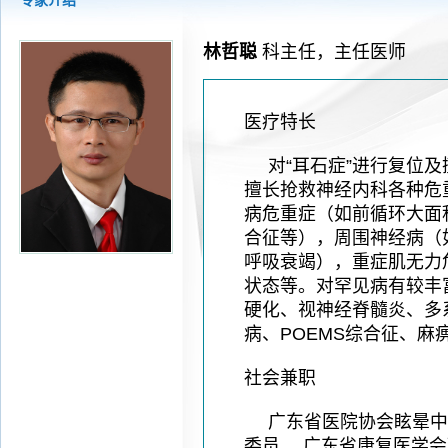
专家介绍
2026-08-04
揭阳市人民医院水电相关设施维护服
2026-07-31
大咖云集探内科前沿！首届榕江医学
林哲聪
科主任，主任医师
2026-07-31
学术聚力！妇儿分论坛精彩收官
2026-07-31
以学术聚合力 | 运动健康分论坛助
医疗特长
对“耳石症”进行复位
擅长抢救神经内科各种危
病危重症（如前循环大面
合征等），周围神经病（
呼吸衰竭），重症肌无力
状态等。对罕见病有较丰
硬化、视神经脊髓炎、多
病、POEMS综合征、麻
社会兼职
广东省医院协会眩晕中
委员、 广东省康复医学会