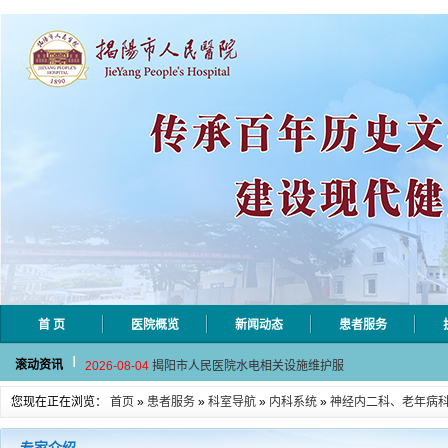
首 页
医院概览
新闻动态
患者服务
2026-08-06
揭阳市人民医院采集自动对焦相机市
滚动资讯
2026-08-04
揭阳市人民医院水电相关设施维护服
2026-07-31
大咖云集探内科前沿！首届榕江医学
您现在正在浏览：
首页
»
患者服务
»
科室导航
»
内科系统
»
神经内二科、老年病
2026-07-31
学术聚力！妇儿分论坛精彩收官
2026-07-31
以学术聚合力 | 运动健康分论坛助
2026-08-06
揭阳市人民医院采集自动对焦相机市