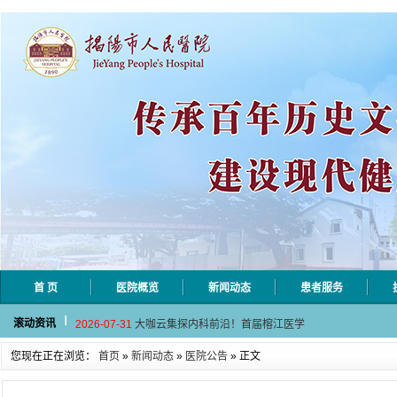
首 页
医院概览
新闻动态
患者服务
2026-08-04
揭阳市人民医院水电相关设施维护服
滚动资讯
2026-07-31
大咖云集探内科前沿！首届榕江医学
2026-07-31
学术聚力！妇儿分论坛精彩收官
您现在正在浏览：
首页
»
新闻动态
»
医院公告
» 正文
2026-07-31
以学术聚合力 | 运动健康分论坛助
2026-07-31
揭阳市人民医院手腕带采购项目（第
2026-08-04
揭阳市人民医院水电相关设施维护服