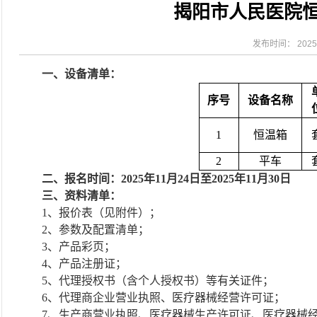
揭阳市人民医院
2026-07-31
大咖云集探内科前沿！首届榕江医学
2026-07-31
学术聚力！妇儿分论坛精彩收官
2026-07-31
以学术聚合力 | 运动健康分论坛助
发布时间： 2025-
2026-07-31
揭阳市人民医院手腕带采购项目（第
一、设备清单：
序号
设备名称
1
恒温箱
2
平车
二、报名时间：
2025年11月24日至2025年11月30日
三、资料清单：
1、报价
表
（
见附件
）
；
2、参数及配置清单；
3、产品彩页；
4、产品注册证；
5、代理授权书（含个人授权书）等有关证件；
6、代理商企业营业执照、医疗器械经营许可证；
7、生产商营业执照、医疗器械生产许可证、医疗器械