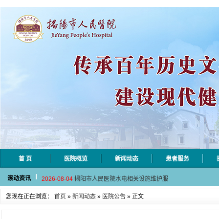
首 页
医院概览
新闻动态
患者服务
2026-08-06
揭阳市人民医院采集自动对焦相机市
滚动资讯
2026-08-04
揭阳市人民医院水电相关设施维护服
2026-07-31
大咖云集探内科前沿！首届榕江医学
您现在正在浏览：
首页
»
新闻动态
»
医院公告
» 正文
2026-07-31
学术聚力！妇儿分论坛精彩收官
2026-07-31
以学术聚合力 | 运动健康分论坛助
2026-08-06
揭阳市人民医院采集自动对焦相机市