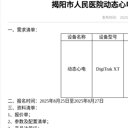
揭阳市人民医院动态心
2026-08-04
揭阳市人民医院水电相关设施维护服
2026-07-31
大咖云集探内科前沿！首届榕江医学
2026-07-31
学术聚力！妇儿分论坛精彩收官
发布时间： 2025-
2026-07-31
以学术聚合力 | 运动健康分论坛助
一、需求清单：
设备名称
设备型号
动态心电
DigiTrak XT
二、报名时间：
2025年8月25日至2025年8月27日
三、资料清单：
1、报价单；
2、参数及配置清单；