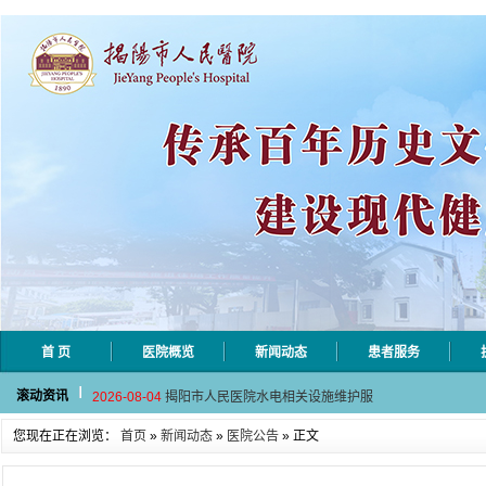
首 页
医院概览
新闻动态
患者服务
2026-08-06
揭阳市人民医院采集自动对焦相机市
滚动资讯
2026-08-04
揭阳市人民医院水电相关设施维护服
2026-07-31
大咖云集探内科前沿！首届榕江医学
您现在正在浏览：
首页
»
新闻动态
»
医院公告
» 正文
2026-07-31
学术聚力！妇儿分论坛精彩收官
2026-07-31
以学术聚合力 | 运动健康分论坛助
2026-08-06
揭阳市人民医院采集自动对焦相机市