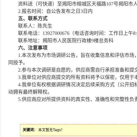
资料送（可快递）至揭阳市榕城区天福路
107号揭阳
2.报名时间：自公告发布之日3日内
五、联系方式
联系人：陈先生
联系电话：
13927000676
（电话咨询时间：工作日上午
8
联系地址：揭阳市人民医院行政楼
9楼总务科
六、
注意事项
1.
本次发布为市场调研公告，旨在收集信息和评估市场
同授予。
2.
参与本次调研是自愿的，供应商需自行承担准备和提
3.
我单位对供应商提交的所有资料将予以保密，仅用于
4.
我单位有权根据调研情况决定后续采购方式（公开招
动拥有最终解释权。
5.
供应商应对所提供资料的真实性、准确性和完整性负
关键词：
本文暂无Tags！