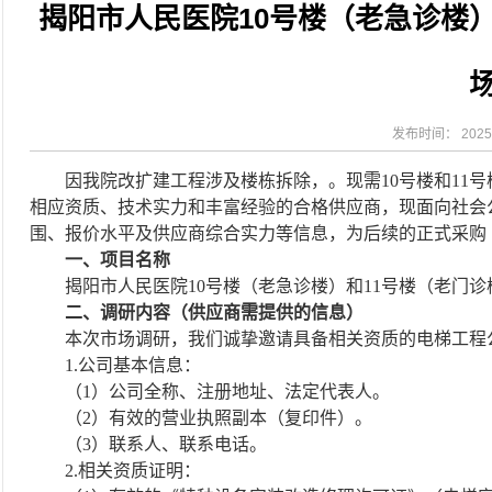
揭阳市人民医院10号楼（老急诊楼
2026-08-04
揭阳市人民医院水电相关设施维护服
2026-07-31
大咖云集探内科前沿！首届榕江医学
2026-07-31
学术聚力！妇儿分论坛精彩收官
2026-07-31
以学术聚合力 | 运动健康分论坛助
发布时间： 2025-
因我院改扩建工程涉及楼栋拆除，。现需
10号楼和1
相应资质、技术实力和丰富经验的合格供应商，现面向社会
围、报价水平及供应商综合实力等信息，为后续的正式采购（
一、项目名称
揭阳市人民医院
10号楼（老急诊楼）和11号楼（老门
二、
调研内容（供应商需提供的信息）
本次市场调研，我们诚挚邀请具备相关资质的电梯工程
1.公司基本信息：​​
（
1）公司全称、注册地址、法定代表人。
（
2）有效的营业执照副本（复印件）。
（
3）联系人、联系电话。
2.相关资质证明：​​