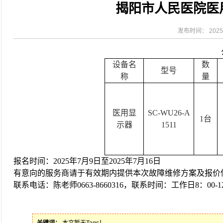
揭阳市人民医院医
2026-08-04
揭阳市人民医院水电相关设施维护服
2026-07-31
大咖云集探内科前沿！首届榕江医学
2026-07-31
学术聚力！妇儿分论坛精彩收官
发布时间： 2025-
2026-07-31
以学术聚合力 | 运动健康分论坛助
设备名
数
型号
称
量
医用显
SC-WU26-A
1台
示器
1511
报名时间：
2025年7月9日至
202
5
年
7
月
16
日
有意向的服务商请于
有效期
内提供
本次故障
维修方案
及报价
联系电话：
陈老师
0663-8660316
，联系时间：工作日
8：00-