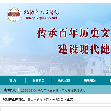
首 页
医院概览
新闻动态
患者服务
2026-08-06
揭阳市人民医院采集自动对焦相机市
滚动资讯
2026-08-04
揭阳市人民医院水电相关设施维护服
2026-07-31
大咖云集探内科前沿！首届榕江医学
您现在正在浏览：
首页
»
新闻动态
»
医院公告
» 正文
2026-07-31
学术聚力！妇儿分论坛精彩收官
2026-07-31
以学术聚合力 | 运动健康分论坛助
2026-08-06
揭阳市人民医院采集自动对焦相机市