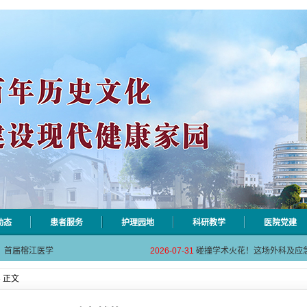
动态
患者服务
护理园地
科研教学
医院党建
自动对焦相机市
2026-08-06
揭阳市人民医院对接AI-HR省
相关设施维护服
2026-08-03
揭阳市人民医院医用射线防辐
！首届榕江医学
2026-07-31
碰撞学术火花！这场外科及应
坛精彩收官
2026-07-31
学术聚力促提升｜肿瘤分论坛
动健康分论坛助
2026-07-31
揭阳市人民医院再添2个中山
» 正文
自动对焦相机市
2026-08-06
揭阳市人民医院对接AI-HR省
相关设施维护服
2026-08-03
揭阳市人民医院医用射线防辐