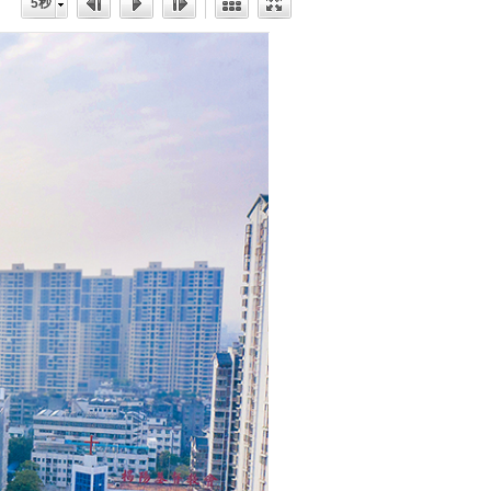
5秒
急分论
赋能区
一院专