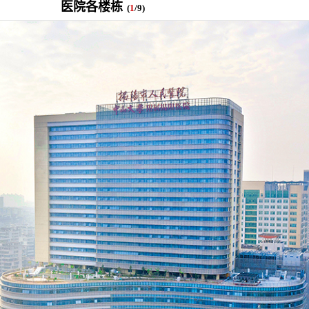
医院各楼栋
(
1
/9)
！首届榕江医学
2026-07-31
碰撞学术火花！这场外科及应
坛精彩收官
2026-07-31
学术聚力促提升｜肿瘤分论坛
动健康分论坛助
2026-07-31
揭阳市人民医院再添2个中山