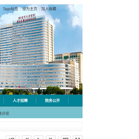
Tags标签
|
设为主页
|
加入收藏
人才招聘
院务公开
级检验
射用品
急分论
赋能区
一院专
级检验
射用品