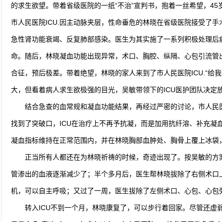
的求生欲望。带着省级医院的一纸“不治”宣判书，抱着一丝希望，4
市人民医院ICU.因主动脉夹层，性命垂危的林晓在省级医院接受了手
急性肾功能衰竭、反复肺部感染。医生为其实施了一系列积极处理后
命。随后，林晓凝血功能出现异常，术口、胸腔、纵隔、心包引流管
合征，预后极差。带着绝望，林晓的家人来到了市人民医院ICU.“给
大，但看着病人求生欲极强的目光，吴敏带领下的ICU医护团队
结合急查的血常规和凝血功能结果，再经过严密的讨论，市人民医
找到了突破口，ICU在治疗上不再予抗凝，而是加用抗纤溶、补充凝
凝血指标维持在正常范围内，并在林晓胸部血肿处、胸骨上覆上
正当所有人都还在为林晓祈祷的时候，奇迹出现了。按吴敏的方
管渗出的血液逐渐减少了；半个多月后，医生帮林晓拔除了右侧术口
机，可以自主呼吸；又过了一周，医生拔除了左侧术口、心包、
转入ICU不到一个月，林晓康复了，可以步行着回家。尽管还虚