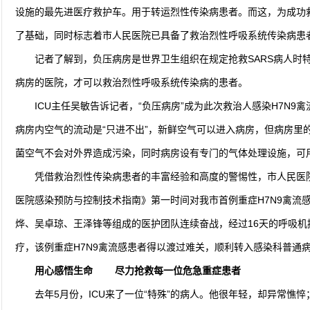
设施的最先进医疗救护车。用于转运烈性传染病患者。而这，为成功救
了基础，同时标志着市人民医院已具备了救治烈性呼吸系统传染
记者了解到，负压病房是世界卫生组织在规定抢救SARS病人时
病房的医院，才可以救治烈性呼吸系统传染病的患者。
ICU主任吴敏告诉记者，“负压病房”成为此次救治人感染H7N
病房内空气的流动是“只进不出”，新鲜空气可以进入病房，但病房里
菌空气不会对外界造成污染，同时病房设有专门的气体处理设施
凭借救治烈性传染病患者的丰富经验和高度的警惕性，市人民医院I
医院感染预防与控制技术指南》第一时间对我市首例重症H7N9禽流
烨、吴卓琼、王泽锋等组成的医护团队连续奋战，经过16天的呼吸
疗，该例重症H7N9禽流感患者得以渡过难关，顺利转入感染科
用心感悟生命 尽力抢救每一位危急重症患者
去年5月份，ICU来了一位“特殊”的病人。他很年轻，却异常憔