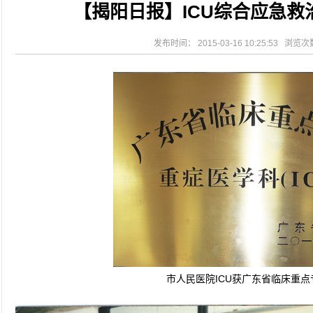
【揭阳日报】ICU综合应急救
2026-08-04
揭阳市人民医院水电相关设施维护服
2026-07-31
大咖云集探内科前沿！首届榕江医学
2026-07-31
学术聚力！妇儿分论坛精彩收官
发布时间： 2015-03-16 10:25:53 浏览
2026-07-31
以学术聚合力 | 运动健康分论坛助
市人民医院ICU获广东省临床重点