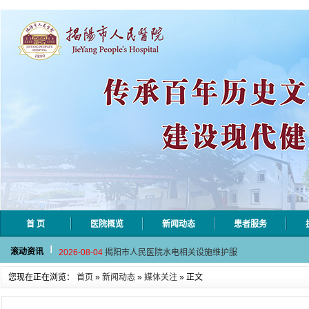
首 页
医院概览
新闻动态
患者服务
2026-08-06
揭阳市人民医院采集自动对焦相机市
2026-08-04
揭阳市人民医院水电相关设施维护服
滚动资讯
2026-07-31
大咖云集探内科前沿！首届榕江医学
您现在正在浏览：
2026-07-31
首页
»
新闻动态
学术聚力！妇儿分论坛精彩收官
»
媒体关注
» 正文
2026-07-31
以学术聚合力 | 运动健康分论坛助
2026-08-06
揭阳市人民医院采集自动对焦相机市