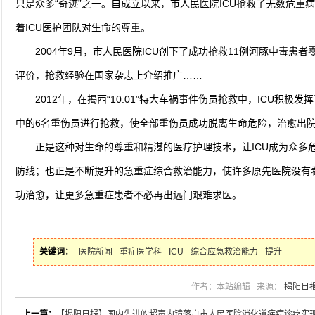
只是众多“奇迹”之一。自成立以来，市人民医院ICU抢救了无数危重
着ICU医护团队对生命的尊重。
2004年9月，市人民医院ICU创下了成功抢救11例河豚中毒患
评价，抢救经验在国家杂志上介绍推广……
2012年，在揭西“10.01”特大车祸事件伤员抢救中，ICU积
中的6名重伤员进行抢救，使全部重伤员成功脱离生命危险，治
正是这种对生命的尊重和精湛的医疗护理技术，让ICU成为众多
防线；也正是不断提升的急重症综合救治能力，使许多原先医院没有
功治愈，让更多急重症患者不必再出远门艰难求医。
关键词：
医院新闻
重症医学科
ICU
综合应急救治能力
提升
作者：本站编辑 来源：
揭阳日
上一篇：
【揭阳日报】国内先进的超声内镜落户市人民医院消化道疾病诊疗实