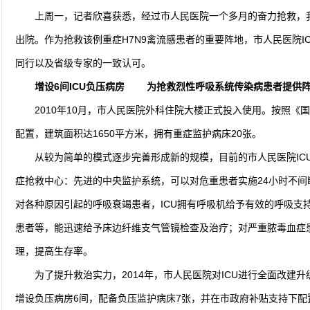
上周一，记者欣喜获悉，经过市人民医院一个多月的奋力抢救，我
出院。作为抢救该例重症H7N9禽流感患者的重要阵地，市人民医院I
同行以及省级专家的一致认可。
增设6间ICU负压病房 为抢救烈性呼吸系统传染病患者提供
2010年10月，市人民医院外科住院大楼正式投入使用。按照《
配置，建筑面积达1650平方米，拥有重症监护病床20张。
从较为简单的模式逐步完善形成新的规模，目前的市人民医院IC
症抢救中心：先进的中央监护系统，可以对危重患者实施24小时不
对各种原因引起的呼吸衰竭患者，ICU拥有呼吸机给予有效的呼吸支
患者等，能迅速给予床边纤维支气管镜检查及治疗；对严重脓毒血症
理，提高生存率。
为了提升救治实力，2014年，市人民医院对ICU进行全面改建
增设负压病房6间，配备负压监护病床7张，并在市政府补贴支持下