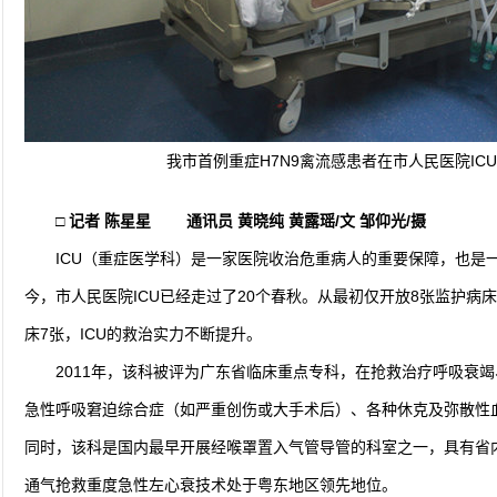
我市首例重症H7N9禽流感患者在市人民医院IC
□ 记者 陈星星 通讯员 黄晓纯 黄露瑶/文 邹仰光/摄
ICU（重症医学科）是一家医院收治危重病人的重要保障，也是一
今，市人民医院ICU已经走过了20个春秋。从最初仅开放8张监护病
床7张，ICU的救治实力不断提升。
2011年，该科被评为广东省临床重点专科，在抢救治疗呼吸衰
急性呼吸窘迫综合症（如严重创伤或大手术后）、各种休克及弥散性
同时，该科是国内最早开展经喉罩置入气管导管的科室之一，具有省内
通气抢救重度急性左心衰技术处于粤东地区领先地位。